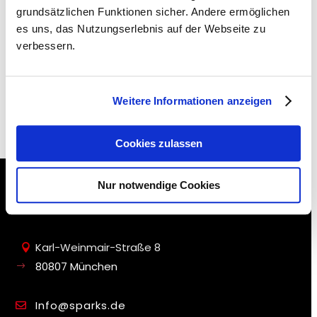
Recent Posts
grundsätzlichen Funktionen sicher. Andere ermöglichen
es uns, das Nutzungserlebnis auf der Webseite zu
verbessern.
Recent Comments
Es sind keine Kommentare
Weitere Informationen anzeigen
vorhanden.
Cookies zulassen
SPARKS CONSULTING GmbH
Nur notwendige Cookies
Kommunikation ist Kunst.
Karl-Weinmair-Straße 8

80807 München
$
Info@sparks.de
