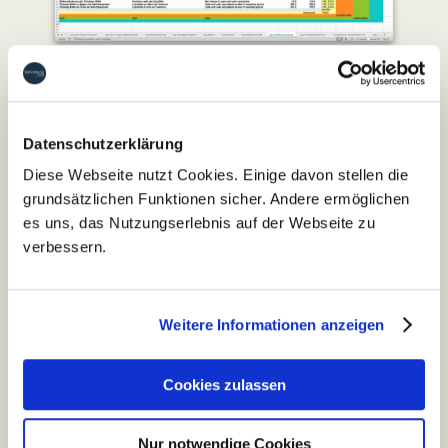
Die Mitarbeiter Ihrer Finanzabteilung arbeiten wie
gewohnt in Excel und laden die Excel-Datei über
unsere ns.publish-Schnittstelle ins System hoch
und können so direkt Zahlen und Tabellen
Datenschutzerklärung
selbständig verändern.
Diese Webseite nutzt Cookies. Einige davon stellen die
grundsätzlichen Funktionen sicher. Andere ermöglichen
es uns, das Nutzungserlebnis auf der Webseite zu
verbessern.
DIREKTER ZUGRIFF AUF IHRE
INHALTE.
Weitere Informationen anzeigen
Excel-Umgebung für die
Cookies zulassen
Finanzkollegen
Ein echtes Highlight dabei: Wir geben der
Nur notwendige Cookies