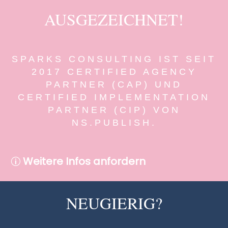
AUSGEZEICHNET!
SPARKS CONSULTING IST SEIT
2017 CERTIFIED AGENCY
PARTNER (CAP) UND
CERTIFIED IMPLEMENTATION
PARTNER (CIP) VON
NS.PUBLISH.
Weitere Infos anfordern
p
NEUGIERIG?