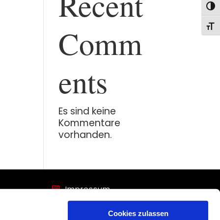
Recent
Umsc
Comm
Schr
ents
Es sind keine
Kommentare
vorhanden.
Impressum

Datenschutz

Cookies zulassen
7 75