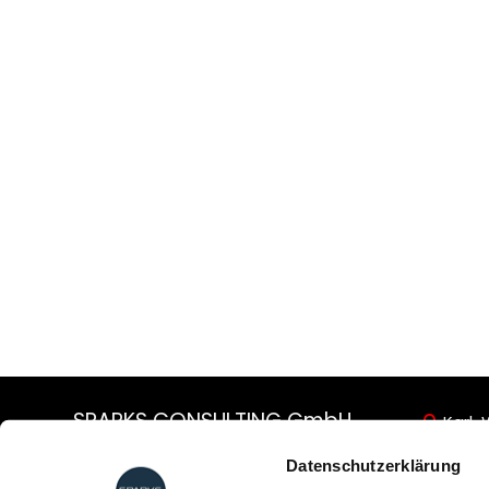
SPARKS CONSULTING GmbH
Karl-

Kommunikation ist Kunst.
8080
$
Datenschutzerklärung